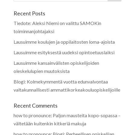
Recent Posts
Tiedote: Aleksi Niemi on valittu SAMOKin
toiminnanjohtajaksi
Lausuimme koulujen ja oppilaitosten loma-ajoista
Lausuimme esityksestä uudeksi opintoetuuslaiksi
Lausuimme kansainvälisten opiskelijoiden
oleskelulupien muutoksista
Blogi: Kolmekymmentä vuotta edunvalvontaa
valtakunnallisesti ammattikorkeakouluopiskelijoille
Recent Comments
how to pronounce
:
Paljon mausteita kopo-sopassa –
vältetään kuitenkin kitkeriä makuja
how to pronounce
:
Blogi: Perheellisen opiskelijan