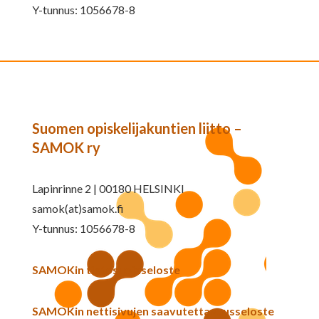
Y-tunnus: 1056678-8
Suomen opiskelijakuntien liitto –
SAMOK ry
Lapinrinne 2 | 00180 HELSINKI
samok(at)samok.fi
Y-tunnus: 1056678-8
SAMOKin tietosuojaseloste
SAMOKin nettisivujen saavutettavuusseloste