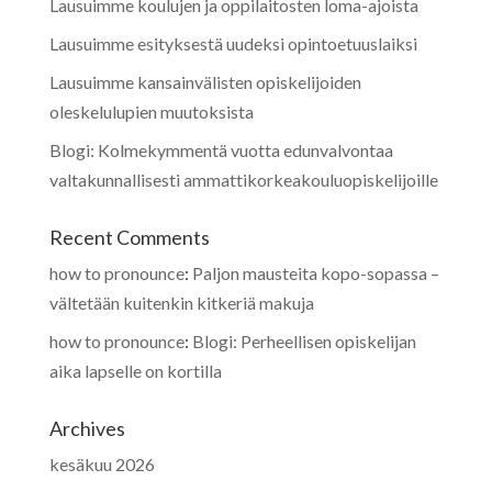
Lausuimme koulujen ja oppilaitosten loma-ajoista
Lausuimme esityksestä uudeksi opintoetuuslaiksi
Lausuimme kansainvälisten opiskelijoiden
oleskelulupien muutoksista
Blogi: Kolmekymmentä vuotta edunvalvontaa
valtakunnallisesti ammattikorkeakouluopiskelijoille
Recent Comments
how to pronounce
:
Paljon mausteita kopo-sopassa –
vältetään kuitenkin kitkeriä makuja
how to pronounce
:
Blogi: Perheellisen opiskelijan
aika lapselle on kortilla
Archives
kesäkuu 2026