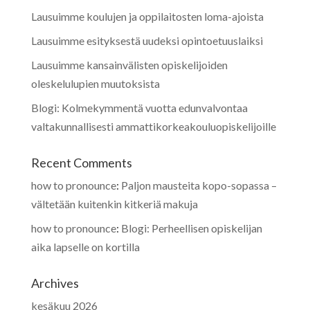
Lausuimme koulujen ja oppilaitosten loma-ajoista
Lausuimme esityksestä uudeksi opintoetuuslaiksi
Lausuimme kansainvälisten opiskelijoiden
oleskelulupien muutoksista
Blogi: Kolmekymmentä vuotta edunvalvontaa
valtakunnallisesti ammattikorkeakouluopiskelijoille
Recent Comments
how to pronounce
:
Paljon mausteita kopo-sopassa –
vältetään kuitenkin kitkeriä makuja
how to pronounce
:
Blogi: Perheellisen opiskelijan
aika lapselle on kortilla
Archives
kesäkuu 2026