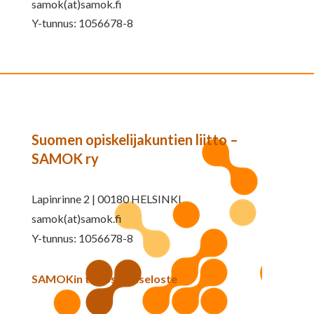
samok(at)samok.fi
Y-tunnus: 1056678-8
Suomen opiskelijakuntien liitto –
SAMOK ry
Lapinrinne 2 | 00180 HELSINKI
samok(at)samok.fi
Y-tunnus: 1056678-8
SAMOKin tietosuojaseloste