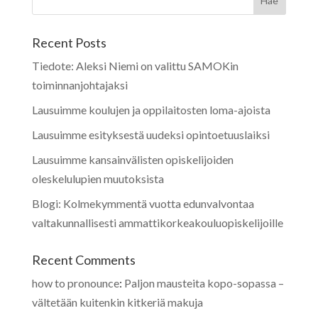
Recent Posts
Tiedote: Aleksi Niemi on valittu SAMOKin
toiminnanjohtajaksi
Lausuimme koulujen ja oppilaitosten loma-ajoista
Lausuimme esityksestä uudeksi opintoetuuslaiksi
Lausuimme kansainvälisten opiskelijoiden
oleskelulupien muutoksista
Blogi: Kolmekymmentä vuotta edunvalvontaa
valtakunnallisesti ammattikorkeakouluopiskelijoille
Recent Comments
how to pronounce
:
Paljon mausteita kopo-sopassa –
vältetään kuitenkin kitkeriä makuja