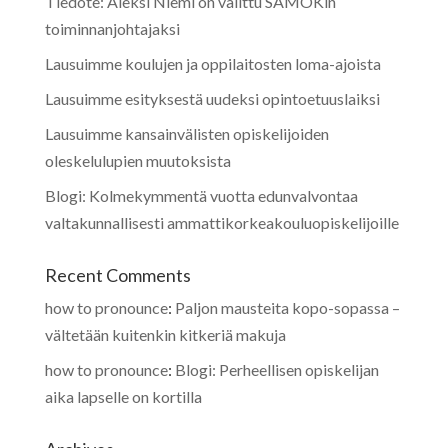
Tiedote: Aleksi Niemi on valittu SAMOKin
toiminnanjohtajaksi
Lausuimme koulujen ja oppilaitosten loma-ajoista
Lausuimme esityksestä uudeksi opintoetuuslaiksi
Lausuimme kansainvälisten opiskelijoiden
oleskelulupien muutoksista
Blogi: Kolmekymmentä vuotta edunvalvontaa
valtakunnallisesti ammattikorkeakouluopiskelijoille
Recent Comments
how to pronounce
:
Paljon mausteita kopo-sopassa –
vältetään kuitenkin kitkeriä makuja
how to pronounce
:
Blogi: Perheellisen opiskelijan
aika lapselle on kortilla