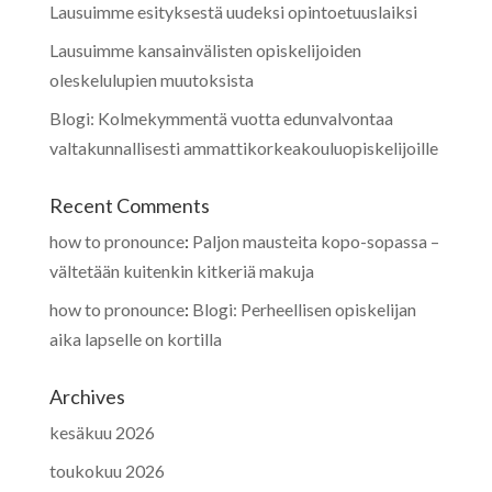
Lausuimme esityksestä uudeksi opintoetuuslaiksi
Lausuimme kansainvälisten opiskelijoiden
oleskelulupien muutoksista
Blogi: Kolmekymmentä vuotta edunvalvontaa
valtakunnallisesti ammattikorkeakouluopiskelijoille
Recent Comments
how to pronounce
:
Paljon mausteita kopo-sopassa –
vältetään kuitenkin kitkeriä makuja
how to pronounce
:
Blogi: Perheellisen opiskelijan
aika lapselle on kortilla
Archives
kesäkuu 2026
toukokuu 2026