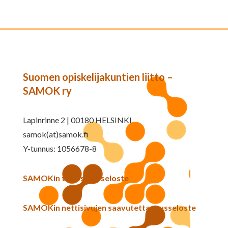
Suomen opiskelijakuntien liitto –
SAMOK ry
Lapinrinne 2 | 00180 HELSINKI
samok(at)samok.fi
Y-tunnus: 1056678-8
SAMOKin tietosuojaseloste
SAMOKin nettisivujen saavutettavuusseloste