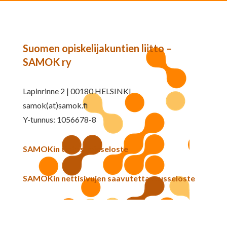
Suomen opiskelijakuntien liitto –
SAMOK ry
Lapinrinne 2 | 00180 HELSINKI
samok(at)samok.fi
Y-tunnus: 1056678-8
SAMOKin tietosuojaseloste
SAMOKin nettisivujen saavutettavuusseloste