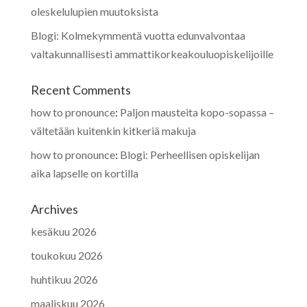
oleskelulupien muutoksista
Blogi: Kolmekymmentä vuotta edunvalvontaa
valtakunnallisesti ammattikorkeakouluopiskelijoille
Recent Comments
how to pronounce
:
Paljon mausteita kopo-sopassa –
vältetään kuitenkin kitkeriä makuja
how to pronounce
:
Blogi: Perheellisen opiskelijan
aika lapselle on kortilla
Archives
kesäkuu 2026
toukokuu 2026
huhtikuu 2026
maaliskuu 2026