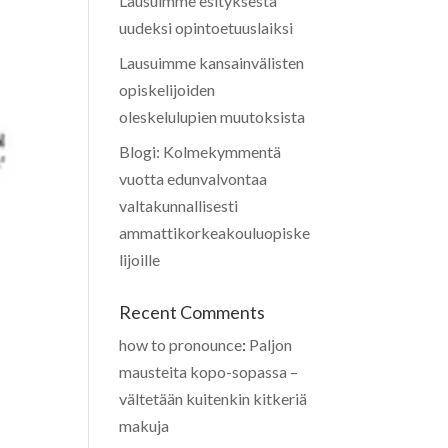
Lausuimme esityksestä
uudeksi opintoetuuslaiksi
Lausuimme kansainvälisten
opiskelijoiden
oleskelulupien muutoksista
Blogi: Kolmekymmentä
vuotta edunvalvontaa
valtakunnallisesti
ammattikorkeakouluopiske
lijoille
Recent Comments
how to pronounce
:
Paljon
mausteita kopo-sopassa –
vältetään kuitenkin kitkeriä
makuja