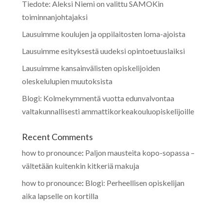
Tiedote: Aleksi Niemi on valittu SAMOKin
toiminnanjohtajaksi
Lausuimme koulujen ja oppilaitosten loma-ajoista
Lausuimme esityksestä uudeksi opintoetuuslaiksi
Lausuimme kansainvälisten opiskelijoiden
oleskelulupien muutoksista
Blogi: Kolmekymmentä vuotta edunvalvontaa
valtakunnallisesti ammattikorkeakouluopiskelijoille
Recent Comments
how to pronounce
:
Paljon mausteita kopo-sopassa –
vältetään kuitenkin kitkeriä makuja
how to pronounce
:
Blogi: Perheellisen opiskelijan
aika lapselle on kortilla