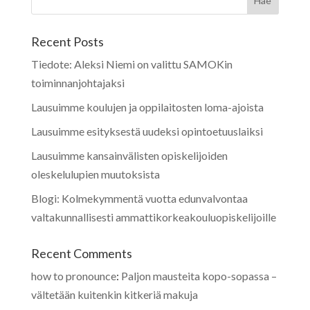
Recent Posts
Tiedote: Aleksi Niemi on valittu SAMOKin
toiminnanjohtajaksi
Lausuimme koulujen ja oppilaitosten loma-ajoista
Lausuimme esityksestä uudeksi opintoetuuslaiksi
Lausuimme kansainvälisten opiskelijoiden
oleskelulupien muutoksista
Blogi: Kolmekymmentä vuotta edunvalvontaa
valtakunnallisesti ammattikorkeakouluopiskelijoille
Recent Comments
how to pronounce
:
Paljon mausteita kopo-sopassa –
vältetään kuitenkin kitkeriä makuja