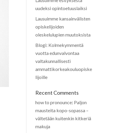
Lausuimme esityksestä
uudeksi opintoetuuslaiksi
Lausuimme kansainvälisten
opiskelijoiden
oleskelulupien muutoksista
Blogi: Kolmekymmentä
vuotta edunvalvontaa
valtakunnallisesti
ammattikorkeakouluopiske
lijoille
Recent Comments
how to pronounce
:
Paljon
mausteita kopo-sopassa –
vältetään kuitenkin kitkeriä
makuja