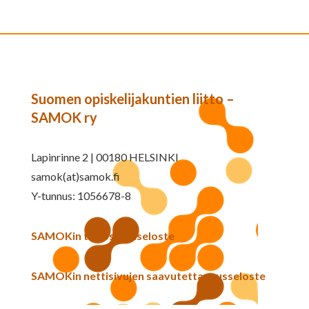
Suomen opiskelijakuntien liitto –
SAMOK ry
Lapinrinne 2 | 00180 HELSINKI
samok(at)samok.fi
Y-tunnus: 1056678-8
SAMOKin tietosuojaseloste
SAMOKin nettisivujen saavutettavuusseloste