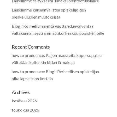
Lausuimme esityksestä uudeksi opintoetuuslaiksi
Lausuimme kansainvälisten opiskelijoiden
oleskelulupien muutoksista
Blogi: Kolmekymmentä vuotta edunvalvontaa
valtakunnallisesti ammattikorkeakouluopiskelijoille
Recent Comments
how to pronounce
:
Paljon mausteita kopo-sopassa –
vältetään kuitenkin kitkeriä makuja
how to pronounce
:
Blogi: Perheellisen opiskelijan
aika lapselle on kortilla
Archives
kesäkuu 2026
toukokuu 2026