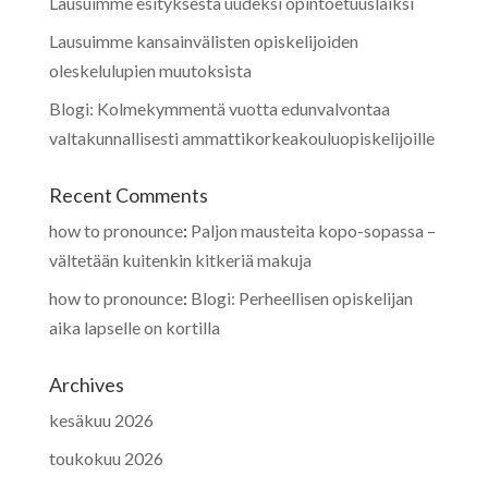
Lausuimme esityksestä uudeksi opintoetuuslaiksi
Lausuimme kansainvälisten opiskelijoiden
oleskelulupien muutoksista
Blogi: Kolmekymmentä vuotta edunvalvontaa
valtakunnallisesti ammattikorkeakouluopiskelijoille
Recent Comments
how to pronounce
:
Paljon mausteita kopo-sopassa –
vältetään kuitenkin kitkeriä makuja
how to pronounce
:
Blogi: Perheellisen opiskelijan
aika lapselle on kortilla
Archives
kesäkuu 2026
toukokuu 2026