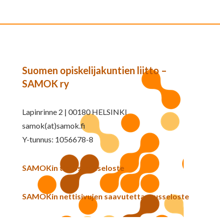
Suomen opiskelijakuntien liitto –
SAMOK ry
Lapinrinne 2 | 00180 HELSINKI
samok(at)samok.fi
Y-tunnus: 1056678-8
SAMOKin tietosuojaseloste
SAMOKin nettisivujen saavutettavuusseloste