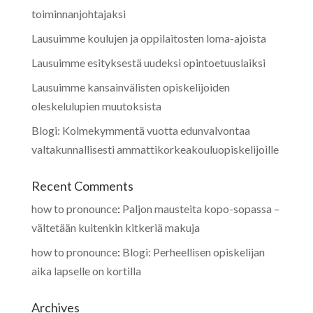
toiminnanjohtajaksi
Lausuimme koulujen ja oppilaitosten loma-ajoista
Lausuimme esityksestä uudeksi opintoetuuslaiksi
Lausuimme kansainvälisten opiskelijoiden
oleskelulupien muutoksista
Blogi: Kolmekymmentä vuotta edunvalvontaa
valtakunnallisesti ammattikorkeakouluopiskelijoille
Recent Comments
how to pronounce
:
Paljon mausteita kopo-sopassa –
vältetään kuitenkin kitkeriä makuja
how to pronounce
:
Blogi: Perheellisen opiskelijan
aika lapselle on kortilla
Archives