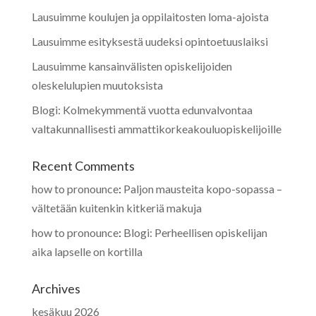
Lausuimme koulujen ja oppilaitosten loma-ajoista
Lausuimme esityksestä uudeksi opintoetuuslaiksi
Lausuimme kansainvälisten opiskelijoiden
oleskelulupien muutoksista
Blogi: Kolmekymmentä vuotta edunvalvontaa
valtakunnallisesti ammattikorkeakouluopiskelijoille
Recent Comments
how to pronounce
:
Paljon mausteita kopo-sopassa –
vältetään kuitenkin kitkeriä makuja
how to pronounce
:
Blogi: Perheellisen opiskelijan
aika lapselle on kortilla
Archives
kesäkuu 2026