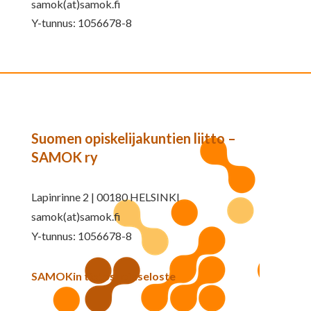
samok(at)samok.fi
Y-tunnus: 1056678-8
Suomen opiskelijakuntien liitto –
SAMOK ry
Lapinrinne 2 | 00180 HELSINKI
samok(at)samok.fi
Y-tunnus: 1056678-8
SAMOKin tietosuojaseloste