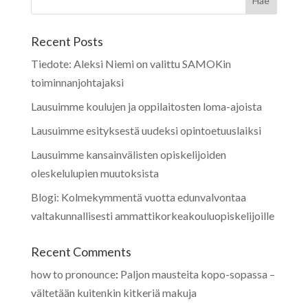
Recent Posts
Tiedote: Aleksi Niemi on valittu SAMOKin
toiminnanjohtajaksi
Lausuimme koulujen ja oppilaitosten loma-ajoista
Lausuimme esityksestä uudeksi opintoetuuslaiksi
Lausuimme kansainvälisten opiskelijoiden
oleskelulupien muutoksista
Blogi: Kolmekymmentä vuotta edunvalvontaa
valtakunnallisesti ammattikorkeakouluopiskelijoille
Recent Comments
how to pronounce
:
Paljon mausteita kopo-sopassa –
vältetään kuitenkin kitkeriä makuja