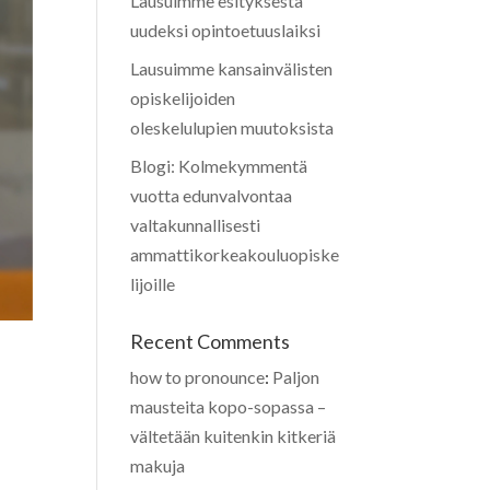
Lausuimme esityksestä
uudeksi opintoetuuslaiksi
Lausuimme kansainvälisten
opiskelijoiden
oleskelulupien muutoksista
Blogi: Kolmekymmentä
vuotta edunvalvontaa
valtakunnallisesti
ammattikorkeakouluopiske
lijoille
Recent Comments
how to pronounce
:
Paljon
mausteita kopo-sopassa –
vältetään kuitenkin kitkeriä
makuja