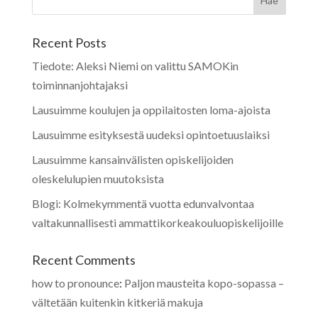
Recent Posts
Tiedote: Aleksi Niemi on valittu SAMOKin
toiminnanjohtajaksi
Lausuimme koulujen ja oppilaitosten loma-ajoista
Lausuimme esityksestä uudeksi opintoetuuslaiksi
Lausuimme kansainvälisten opiskelijoiden
oleskelulupien muutoksista
Blogi: Kolmekymmentä vuotta edunvalvontaa
valtakunnallisesti ammattikorkeakouluopiskelijoille
Recent Comments
how to pronounce
:
Paljon mausteita kopo-sopassa –
vältetään kuitenkin kitkeriä makuja