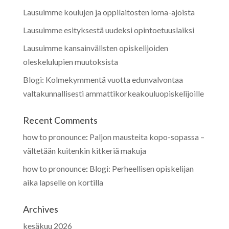
Lausuimme koulujen ja oppilaitosten loma-ajoista
Lausuimme esityksestä uudeksi opintoetuuslaiksi
Lausuimme kansainvälisten opiskelijoiden
oleskelulupien muutoksista
Blogi: Kolmekymmentä vuotta edunvalvontaa
valtakunnallisesti ammattikorkeakouluopiskelijoille
Recent Comments
how to pronounce
:
Paljon mausteita kopo-sopassa –
vältetään kuitenkin kitkeriä makuja
how to pronounce
:
Blogi: Perheellisen opiskelijan
aika lapselle on kortilla
Archives
kesäkuu 2026