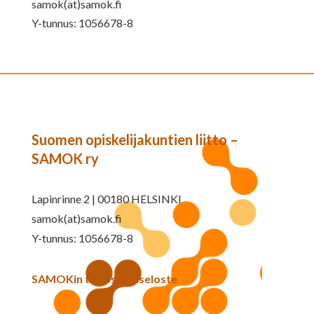
samok(at)samok.fi
Y-tunnus: 1056678-8
Suomen opiskelijakuntien liitto –
SAMOK ry
Lapinrinne 2 | 00180 HELSINKI
samok(at)samok.fi
Y-tunnus: 1056678-8
SAMOKin tietosuojaseloste