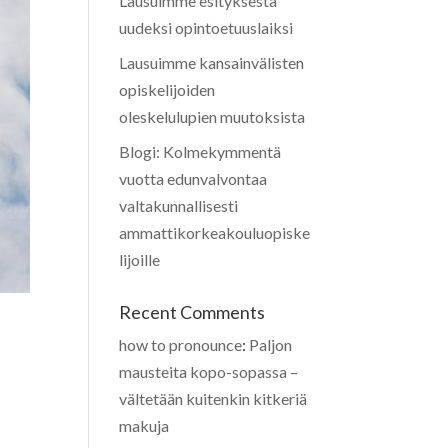
Lausuimme esityksestä
uudeksi opintoetuuslaiksi
Lausuimme kansainvälisten
opiskelijoiden
oleskelulupien muutoksista
Blogi: Kolmekymmentä
vuotta edunvalvontaa
valtakunnallisesti
ammattikorkeakouluopiske
lijoille
Recent Comments
how to pronounce
:
Paljon
mausteita kopo-sopassa –
vältetään kuitenkin kitkeriä
makuja