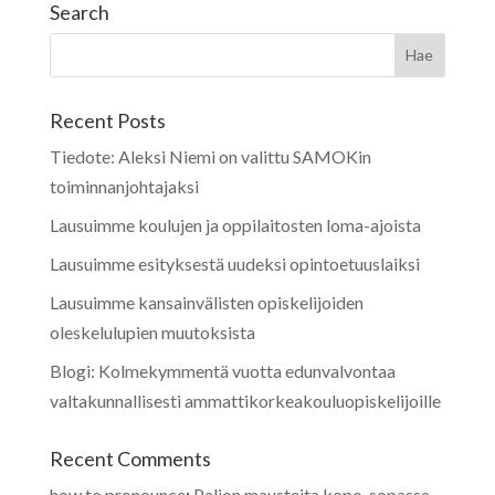
Search
Recent Posts
Tiedote: Aleksi Niemi on valittu SAMOKin
toiminnanjohtajaksi
Lausuimme koulujen ja oppilaitosten loma-ajoista
Lausuimme esityksestä uudeksi opintoetuuslaiksi
Lausuimme kansainvälisten opiskelijoiden
oleskelulupien muutoksista
Blogi: Kolmekymmentä vuotta edunvalvontaa
valtakunnallisesti ammattikorkeakouluopiskelijoille
Recent Comments
how to pronounce
:
Paljon mausteita kopo-sopassa –