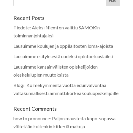
Recent Posts
Tiedote: Aleksi Niemi on valittu SAMOKin
toiminnanjohtajaksi
Lausuimme koulujen ja oppilaitosten loma-ajoista
Lausuimme esityksestä uudeksi opintoetuuslaiksi
Lausuimme kansainvälisten opiskelijoiden
oleskelulupien muutoksista
Blogi: Kolmekymmentä vuotta edunvalvontaa
valtakunnallisesti ammattikorkeakouluopiskelijoille
Recent Comments
how to pronounce
:
Paljon mausteita kopo-sopassa –
vältetään kuitenkin kitkeriä makuja