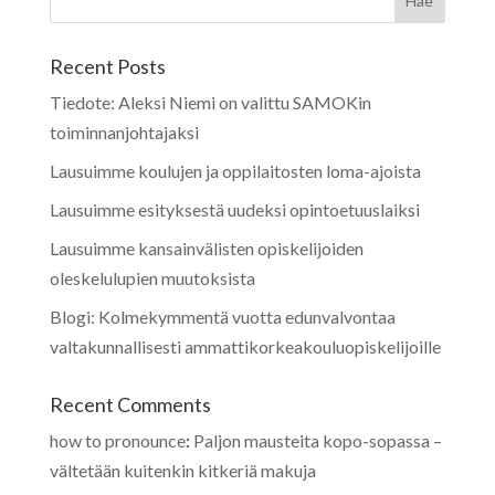
Recent Posts
Tiedote: Aleksi Niemi on valittu SAMOKin
toiminnanjohtajaksi
Lausuimme koulujen ja oppilaitosten loma-ajoista
Lausuimme esityksestä uudeksi opintoetuuslaiksi
Lausuimme kansainvälisten opiskelijoiden
oleskelulupien muutoksista
Blogi: Kolmekymmentä vuotta edunvalvontaa
valtakunnallisesti ammattikorkeakouluopiskelijoille
Recent Comments
how to pronounce
:
Paljon mausteita kopo-sopassa –
vältetään kuitenkin kitkeriä makuja