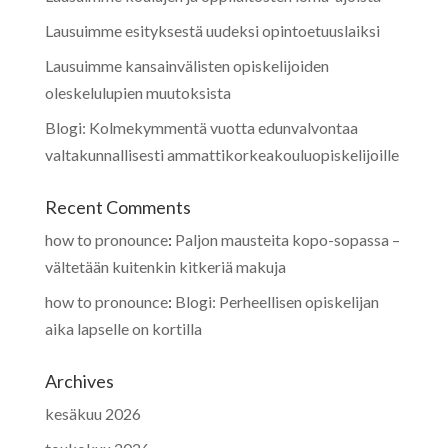
Lausuimme esityksestä uudeksi opintoetuuslaiksi
Lausuimme kansainvälisten opiskelijoiden
oleskelulupien muutoksista
Blogi: Kolmekymmentä vuotta edunvalvontaa
valtakunnallisesti ammattikorkeakouluopiskelijoille
Recent Comments
how to pronounce
:
Paljon mausteita kopo-sopassa –
vältetään kuitenkin kitkeriä makuja
how to pronounce
:
Blogi: Perheellisen opiskelijan
aika lapselle on kortilla
Archives
kesäkuu 2026