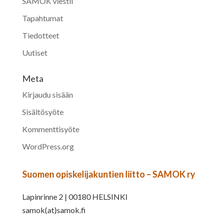
SAMOK viestii
Tapahtumat
Tiedotteet
Uutiset
Meta
Kirjaudu sisään
Sisältösyöte
Kommenttisyöte
WordPress.org
Suomen opiskelijakuntien liitto – SAMOK ry
Lapinrinne 2 | 00180 HELSINKI
samok(at)samok.fi