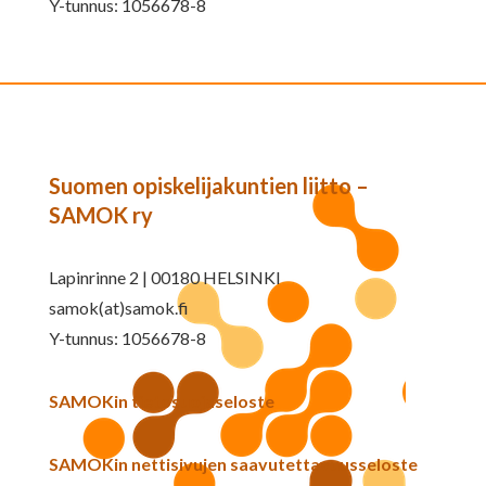
Y-tunnus: 1056678-8
Suomen opiskelijakuntien liitto –
SAMOK ry
Lapinrinne 2 | 00180 HELSINKI
samok(at)samok.fi
Y-tunnus: 1056678-8
SAMOKin tietosuojaseloste
SAMOKin nettisivujen saavutettavuusseloste