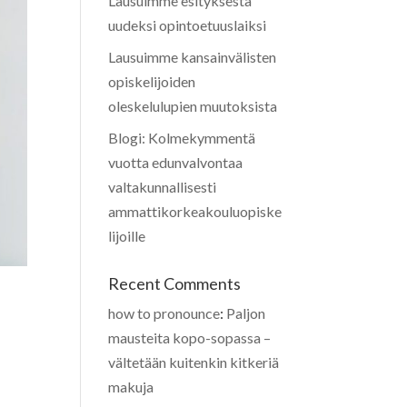
Lausuimme esityksestä
uudeksi opintoetuuslaiksi
Lausuimme kansainvälisten
opiskelijoiden
oleskelulupien muutoksista
Blogi: Kolmekymmentä
vuotta edunvalvontaa
valtakunnallisesti
ammattikorkeakouluopiske
lijoille
Recent Comments
how to pronounce
:
Paljon
mausteita kopo-sopassa –
vältetään kuitenkin kitkeriä
makuja