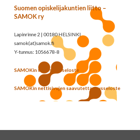
Suomen opiskelijakuntien liitto –
SAMOK ry
Lapinrinne 2 | 00180 HELSINKI
samok(at)samok.fi
Y-tunnus: 1056678-8
SAMOKin tietosuojaseloste
SAMOKin nettisivujen saavutettavuusseloste