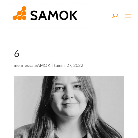
6
mennessä
SAMOK
|
tammi 27, 2022