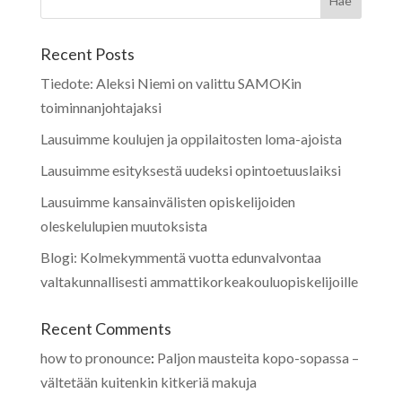
Recent Posts
Tiedote: Aleksi Niemi on valittu SAMOKin
toiminnanjohtajaksi
Lausuimme koulujen ja oppilaitosten loma-ajoista
Lausuimme esityksestä uudeksi opintoetuuslaiksi
Lausuimme kansainvälisten opiskelijoiden
oleskelulupien muutoksista
Blogi: Kolmekymmentä vuotta edunvalvontaa
valtakunnallisesti ammattikorkeakouluopiskelijoille
Recent Comments
how to pronounce
:
Paljon mausteita kopo-sopassa –
vältetään kuitenkin kitkeriä makuja