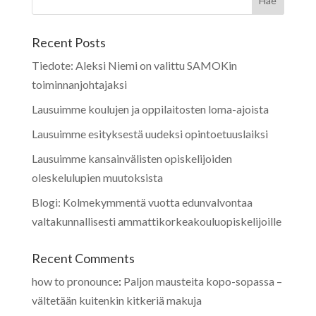
Recent Posts
Tiedote: Aleksi Niemi on valittu SAMOKin
toiminnanjohtajaksi
Lausuimme koulujen ja oppilaitosten loma-ajoista
Lausuimme esityksestä uudeksi opintoetuuslaiksi
Lausuimme kansainvälisten opiskelijoiden
oleskelulupien muutoksista
Blogi: Kolmekymmentä vuotta edunvalvontaa
valtakunnallisesti ammattikorkeakouluopiskelijoille
Recent Comments
how to pronounce
:
Paljon mausteita kopo-sopassa –
vältetään kuitenkin kitkeriä makuja