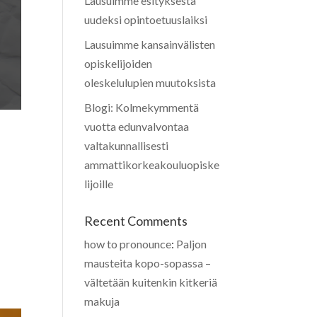
Lausuimme esityksestä
uudeksi opintoetuuslaiksi
Lausuimme kansainvälisten
opiskelijoiden
oleskelulupien muutoksista
Blogi: Kolmekymmentä
vuotta edunvalvontaa
valtakunnallisesti
ammattikorkeakouluopiske
lijoille
Recent Comments
how to pronounce
:
Paljon
mausteita kopo-sopassa –
vältetään kuitenkin kitkeriä
makuja