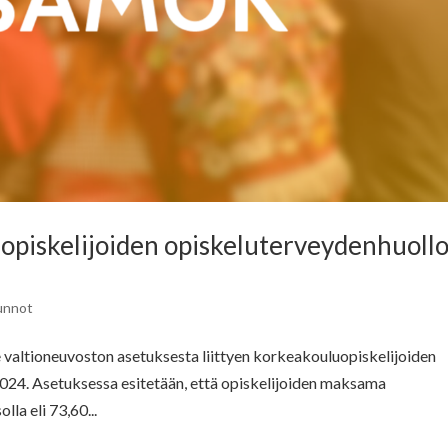
piskelijoiden opiskeluterveydenhuoll
unnot
e valtioneuvoston asetuksesta liittyen korkeakouluopiskelijoiden
024. Asetuksessa esitetään, että opiskelijoiden maksama
la eli 73,60...