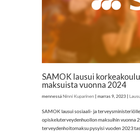
SAMOK lausui korkeakouluo
maksuista vuonna 2024
mennessä
Ninni Kuparinen
|
marras 9, 2023
|
Laus
SAMOK lausui sosiaali- ja terveysministeriöll
opiskeluterveydenhuollon maksuihin vuonna 2
terveydenhoitomaksu pysyisi vuoden 2023 tasol