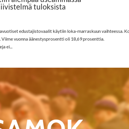
iivistelmä tuloksista
vuotiset edustajistovaalit käytiin loka-marraskuun vaihteessa. 
. Viime vuonna äänestysprosentti oli 18,69 prosenttia.
a ei...