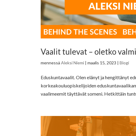
Vaalit tulevat – oletko valm
mennessä
Aleksi Niemi
|
maalis 15, 2023
|
Blogi
Eduskuntavaalit. Olen elänyt ja hengittänyt e
korkeakouluopiskelijoiden eduskuntavaalikampa
vaalimeemit täyttävät someni. Hetkittäin tuntuu