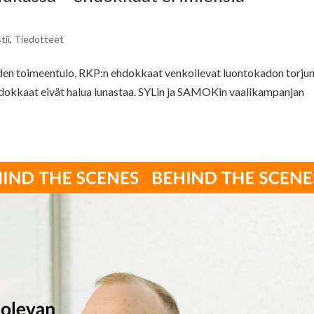
tii
,
Tiedotteet
oiden toimeentulo, RKP:n ehdokkaat venkoilevat luontokadon torju
hdokkaat eivät halua lunastaa. SYLin ja SAMOKin vaalikampanjan