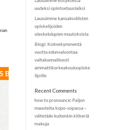
Lausuimme esityksestä
uudeksi opintoetuuslaiksi
Lausuimme kansainvälisten
opiskelijoiden
nnan
oleskelulupien muutoksista
Blogi: Kolmekymmentä
vuotta edunvalvontaa
valtakunnallisesti
ammattikorkeakouluopiske
lijoille
Recent Comments
how to pronounce
:
Paljon
mausteita kopo-sopassa –
vältetään kuitenkin kitkeriä
makuja