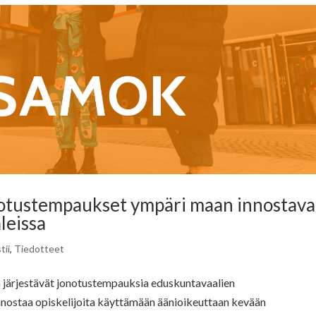
notustempaukset ympäri maan innostava
leissa
tii
,
Tiedotteet
n järjestävät jonotustempauksia eduskuntavaalien
nostaa opiskelijoita käyttämään äänioikeuttaan kevään