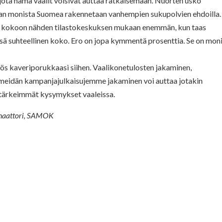
 jota nämä vaalit voisivat auttaa ratkaisemaan. Nuorten usko
aan monista Suomea rakennetaan vanhempien sukupolvien ehdoilla.
en kokoon nähden tilastokeskuksen mukaan enemmän, kun taas
ä suhteellinen koko. Ero on jopa kymmentä prosenttia. Se on mon
yös kaveriporukkaasi siihen. Vaalikonetulosten jakaminen,
lä, meidän kampanjajulkaisujemme jakaminen voi auttaa jotakin
i tärkeimmät kysymykset vaaleissa.
dinaattori, SAMOK