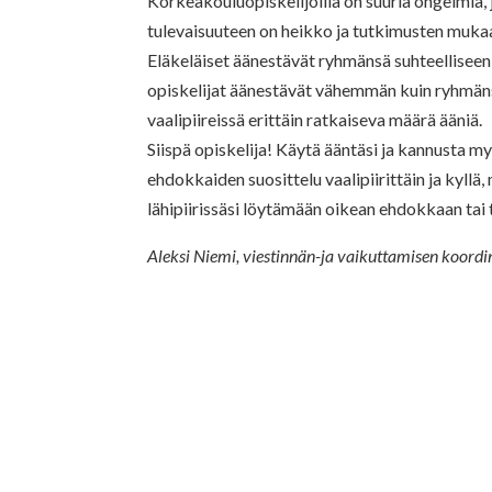
Korkeakouluopiskelijoilla on suuria ongelmia,
tulevaisuuteen on heikko ja tutkimusten muk
Eläkeläiset äänestävät ryhmänsä suhteellise
opiskelijat äänestävät vähemmän kuin ryhmäns
vaalipiireissä erittäin ratkaiseva määrä ääniä.
Siispä opiskelija! Käytä ääntäsi ja kannusta m
ehdokkaiden suosittelu vaalipiirittäin ja kyl
lähipiirissäsi löytämään oikean ehdokkaan ta
Aleksi Niemi, viestinnän-ja vaikuttamisen koor