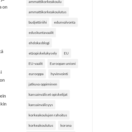
ammattikorkeakoulu
a on
ammattikorkeakoulutus
budjettiriihi
edunvalvonta
eduskuntavaalit
ehdokasblogi
tä
etäopiskelukysely
EU
EU-vaalit
Euroopan unioni
i
eurooppa
hyvinvointi
jon
jatkuva oppiminen
kansainväliset opiskelijat
sein
akin
kansainvälisyys
korkeakoulujen rahoitus
korkeakoulutus
korona