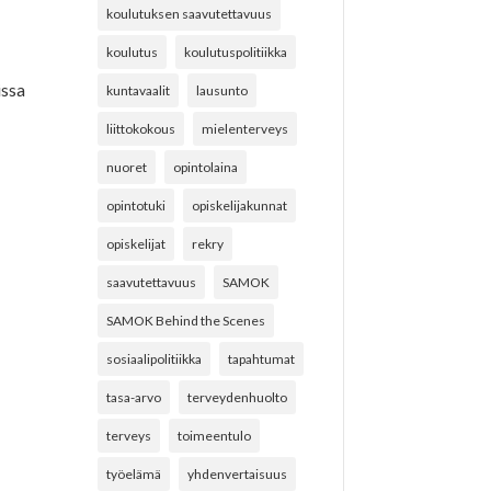
koulutuksen saavutettavuus
koulutus
koulutuspolitiikka
issa
kuntavaalit
lausunto
liittokokous
mielenterveys
nuoret
opintolaina
opintotuki
opiskelijakunnat
opiskelijat
rekry
saavutettavuus
SAMOK
SAMOK Behind the Scenes
sosiaalipolitiikka
tapahtumat
tasa-arvo
terveydenhuolto
terveys
toimeentulo
työelämä
yhdenvertaisuus