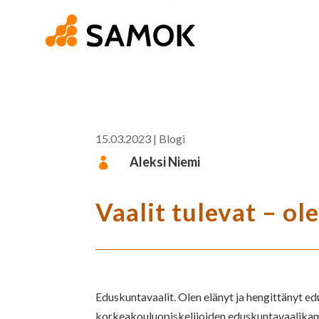
15.03.2023
|
Blogi
Aleksi Niemi

Vaalit tulevat – ol
Eduskuntavaalit. Olen elänyt ja hengittänyt e
korkeakouluopiskelijoiden eduskuntavaalikampa