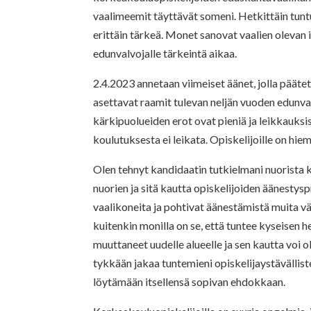
vaalimeemit täyttävät someni. Hetkittäin tuntuu
erittäin tärkeä. Monet sanovat vaalien olevan i
edunvalvojalle tärkeintä aikaa.
2.4.2023 annetaan viimeiset äänet, jolla päät
asettavat raamit tulevan neljän vuoden edunva
kärkipuolueiden erot ovat pieniä ja leikkauksi
koulutuksesta ei leikata. Opiskelijoille on hie
Olen tehnyt kandidaatin tutkielmani nuorista k
nuorien ja sitä kautta opiskelijoiden äänestysp
vaalikoneita ja pohtivat äänestämistä muita 
kuitenkin monilla on se, että tuntee kyseisen he
muuttaneet uudelle alueelle ja sen kautta voi o
tykkään jakaa tuntemieni opiskelijaystävällis
löytämään itsellensä sopivan ehdokkaan.