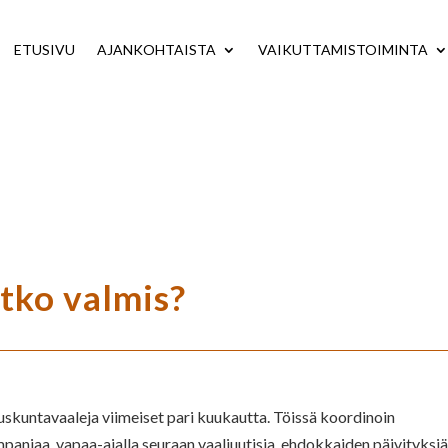
ETUSIVU
AJANKOHTAISTA
VAIKUTTAMISTOIMINTA
etko valmis?
duskuntavaaleja viimeiset pari kuukautta. Töissä koordinoin
njaa, vapaa-ajalla seuraan vaaliuutisia, ehdokkaiden päivityksiä