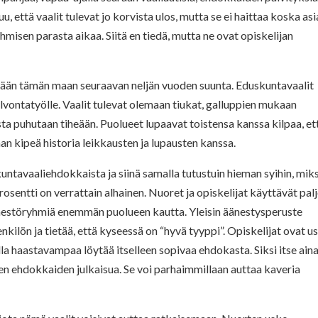
, että vaalit tulevat jo korvista ulos, mutta se ei haittaa koska asi
hmisen parasta aikaa. Siitä en tiedä, mutta ne ovat opiskelijan
etään tämän maan seuraavan neljän vuoden suunta. Eduskuntavaalit
lvontatyölle. Vaalit tulevat olemaan tiukat, galluppien mukaan
sta puhutaan tiheään. Puolueet lupaavat toistensa kanssa kilpaa, et
man kipeä historia leikkausten ja lupausten kanssa.
untavaaliehdokkaista ja siinä samalla tutustuin hieman syihin, miks
rosentti on verrattain alhainen. Nuoret ja opiskelijat käyttävät pal
väestöryhmiä enemmän puolueen kautta. Yleisin äänestysperuste
nkilön ja tietää, että kyseessä on “hyvä tyyppi”. Opiskelijat ovat u
lla haastavampaa löytää itselleen sopivaa ehdokasta. Siksi itse ain
ten ehdokkaiden julkaisua. Se voi parhaimmillaan auttaa kaveria