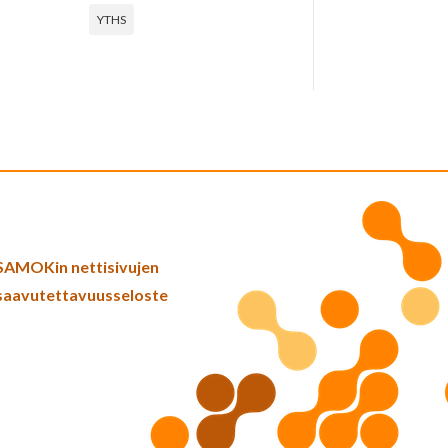
YTHS
SAMOKin nettisivujen
saavutettavuusseloste