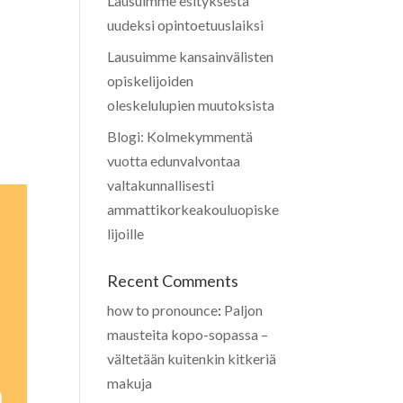
Lausuimme esityksestä
uudeksi opintoetuuslaiksi
Lausuimme kansainvälisten
opiskelijoiden
oleskelulupien muutoksista
Blogi: Kolmekymmentä
vuotta edunvalvontaa
valtakunnallisesti
ammattikorkeakouluopiske
lijoille
Recent Comments
how to pronounce
:
Paljon
mausteita kopo-sopassa –
vältetään kuitenkin kitkeriä
makuja