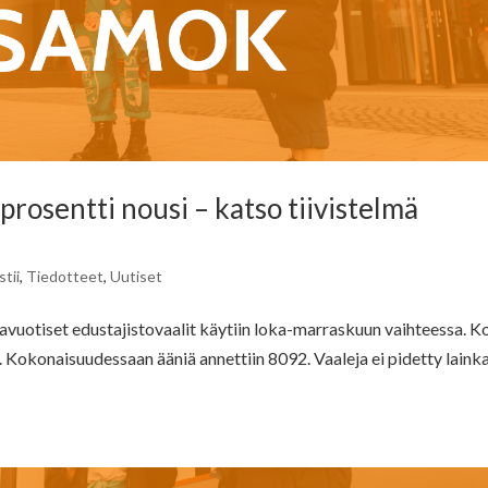
prosentti nousi – katso tiivistelmä
tii
,
Tiedotteet
,
Uutiset
vuotiset edustajistovaalit käytiin loka-marraskuun vaihteessa. 
. Kokonaisuudessaan ääniä annettiin 8092. Vaaleja ei pidetty laink