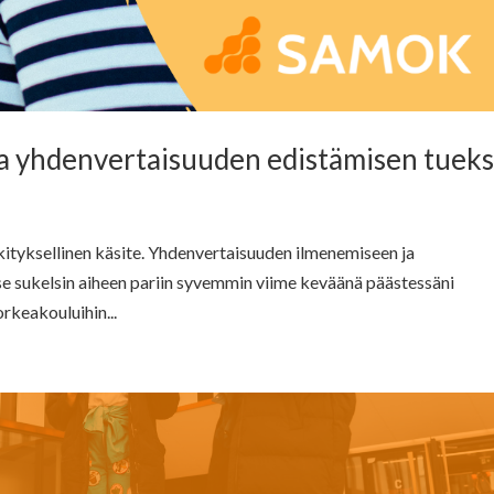
oa yhdenvertaisuuden edistämisen tueks
kityksellinen käsite. Yhdenvertaisuuden ilmenemiseen ja
se sukelsin aiheen pariin syvemmin viime keväänä päästessäni
keakouluihin...