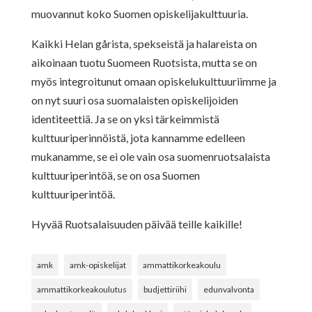
muovannut koko Suomen opiskelijakulttuuria.
Kaikki Helan gårista, spekseistä ja halareista on
aikoinaan tuotu Suomeen Ruotsista, mutta se on
myös integroitunut omaan opiskelukulttuuriimme ja
on nyt suuri osa suomalaisten opiskelijoiden
identiteettiä. Ja se on yksi tärkeimmistä
kulttuuriperinnöistä, jota kannamme edelleen
mukanamme, se ei ole vain osa suomenruotsalaista
kulttuuriperintöä, se on osa Suomen
kulttuuriperintöä.
Hyvää Ruotsalaisuuden päivää teille kaikille!
amk
amk-opiskelijat
ammattikorkeakoulu
ammattikorkeakoulutus
budjettiriihi
edunvalvonta