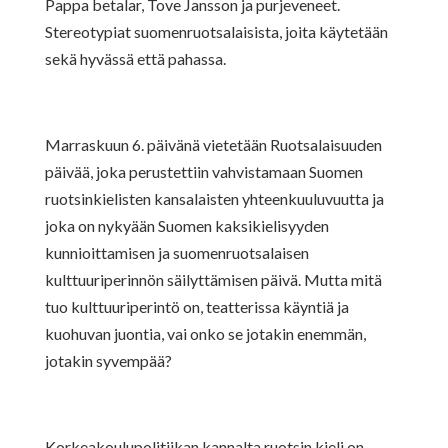
Pappa betalar, Tove Jansson ja purjeveneet.
Stereotypiat suomenruotsalaisista, joita käytetään
sekä hyvässä että pahassa.
Marraskuun 6. päivänä vietetään Ruotsalaisuuden
päivää, joka perustettiin vahvistamaan Suomen
ruotsinkielisten kansalaisten yhteenkuuluvuutta ja
joka on nykyään Suomen kaksikielisyyden
kunnioittamisen ja suomenruotsalaisen
kulttuuriperinnön säilyttämisen päivä. Mutta mitä
tuo kulttuuriperintö on, teatterissa käyntiä ja
kuohuvan juontia, vai onko se jotakin enemmän,
jotakin syvempää?
Korkeakoulupolitiikan kannalta ruotsin kieli on