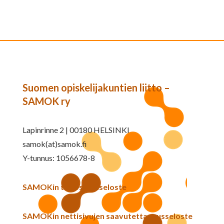
Suomen opiskelijakuntien liitto –
SAMOK ry
Lapinrinne 2 | 00180 HELSINKI
samok(at)samok.fi
Y-tunnus: 1056678-8
SAMOKin tietosuojaseloste
SAMOKin nettisivujen saavutettavuusseloste