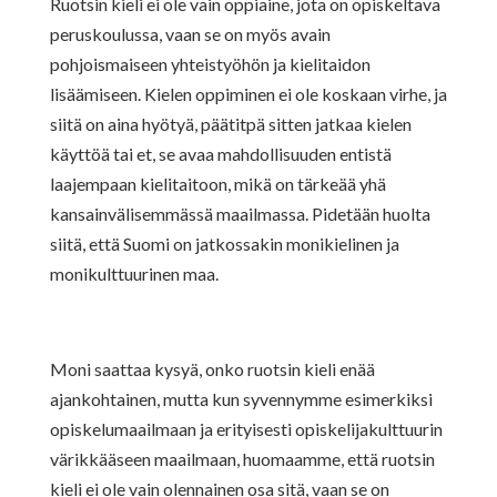
Ruotsin kieli ei ole vain oppiaine, jota on opiskeltava
peruskoulussa, vaan se on myös avain
pohjoismaiseen yhteistyöhön ja kielitaidon
lisäämiseen. Kielen oppiminen ei ole koskaan virhe, ja
siitä on aina hyötyä, päätitpä sitten jatkaa kielen
käyttöä tai et, se avaa mahdollisuuden entistä
laajempaan kielitaitoon, mikä on tärkeää yhä
kansainvälisemmässä maailmassa. Pidetään huolta
siitä, että Suomi on jatkossakin monikielinen ja
monikulttuurinen maa.
Moni saattaa kysyä, onko ruotsin kieli enää
ajankohtainen, mutta kun syvennymme esimerkiksi
opiskelumaailmaan ja erityisesti opiskelijakulttuurin
värikkääseen maailmaan, huomaamme, että ruotsin
kieli ei ole vain olennainen osa sitä, vaan se on