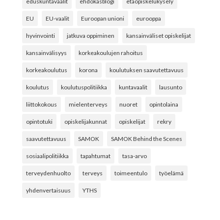
eduskuntavaalit
ehdokasblogi
etäopiskelukysely
EU
EU-vaalit
Euroopan unioni
eurooppa
hyvinvointi
jatkuva oppiminen
kansainväliset opiskelijat
kansainvälisyys
korkeakoulujen rahoitus
korkeakoulutus
korona
koulutuksen saavutettavuus
koulutus
koulutuspolitiikka
kuntavaalit
lausunto
liittokokous
mielenterveys
nuoret
opintolaina
opintotuki
opiskelijakunnat
opiskelijat
rekry
saavutettavuus
SAMOK
SAMOK Behind the Scenes
sosiaalipolitiikka
tapahtumat
tasa-arvo
terveydenhuolto
terveys
toimeentulo
työelämä
yhdenvertaisuus
YTHS