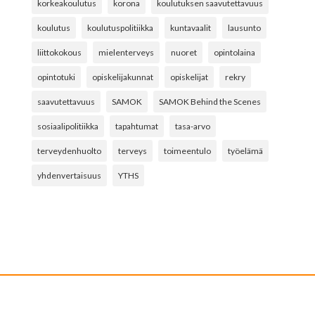
korkeakoulutus
korona
koulutuksen saavutettavuus
koulutus
koulutuspolitiikka
kuntavaalit
lausunto
liittokokous
mielenterveys
nuoret
opintolaina
opintotuki
opiskelijakunnat
opiskelijat
rekry
saavutettavuus
SAMOK
SAMOK Behind the Scenes
sosiaalipolitiikka
tapahtumat
tasa-arvo
terveydenhuolto
terveys
toimeentulo
työelämä
yhdenvertaisuus
YTHS