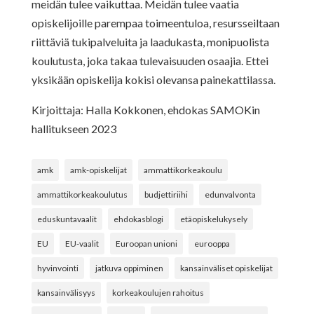
meidän tulee vaikuttaa. Meidän tulee vaatia
opiskelijoille parempaa toimeentuloa, resursseiltaan
riittäviä tukipalveluita ja laadukasta, monipuolista
koulutusta, joka takaa tulevaisuuden osaajia. Ettei
yksikään opiskelija kokisi olevansa painekattilassa.
Kirjoittaja: Halla Kokkonen, ehdokas SAMOKin
hallitukseen 2023
amk
amk-opiskelijat
ammattikorkeakoulu
ammattikorkeakoulutus
budjettiriihi
edunvalvonta
eduskuntavaalit
ehdokasblogi
etäopiskelukysely
EU
EU-vaalit
Euroopan unioni
eurooppa
hyvinvointi
jatkuva oppiminen
kansainväliset opiskelijat
kansainvälisyys
korkeakoulujen rahoitus