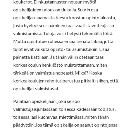
koukerot. Elinkustannusten nousun myötä
opiskelijoiden talous on tiukalla. Suurin osa
opiskelijan saamasta tuesta koostuu opintolainasta,
josta hyvityksen saaminen taas vaatii tavoiteajassa
valmistumista. Tuloja voisi tietysti tekemällä töitä.
Mutta opintotuen ohessa ei saa tienata liikaa, jotta
tulot eivät vaikuta opinto- tai asumistukiin. Lisää
painetta kattilaan. Ja tähän väliin otetaan taas
korkeakoulun henkilöstö muistuttamaan, miten
tärkeää on valmistua nopeasti. Miksi? Koska
korkeakoulujen rahoitus perustuu pitkälti siihen, että
opiskelijat valmistuvat.
Palataan opiskelijaan, joka seisoo
valmistujaisjuhlassaan, toisessa kädessään todistus,
toisessa lasi kuohuvaa, miettimässä, miten tähän
päädyttiin. Jos tämä opiskelija on saanut opintojensa