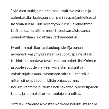
”Mä olen muki, pieni teekannu, valtava vatkain ja
painekattila” lauletaan alun perin espanjankielisessä
lastenlaulussa. Kun perhetyön kurssilla lauloimme
tätä laulua, surullisen moni totesi samaistuvansa
painekattilaan ja osittain vatkaimeenkin.
Moni ammattikorkeakouluopiskelija puhuu
avoimesti väsymyksestään ja suorituspaineistaan,
tutkinto on saatava tavoiteajassa pakettiin. Kolmen
ja puolen vuoden jälkeen voi sitten pysähtyä
valmistujaisissaan katsomaan mitä tuli tehtyä ja
miten siihen päästiin. Tähän ohjaavat mm.
koulutuksemme putkimainen rakenne, opiskelijoiden
talous ja ammattikorkeakoulujen rahoitus.
Yhteiskuntamme arvostaa korkeaa koulutustasoa ja