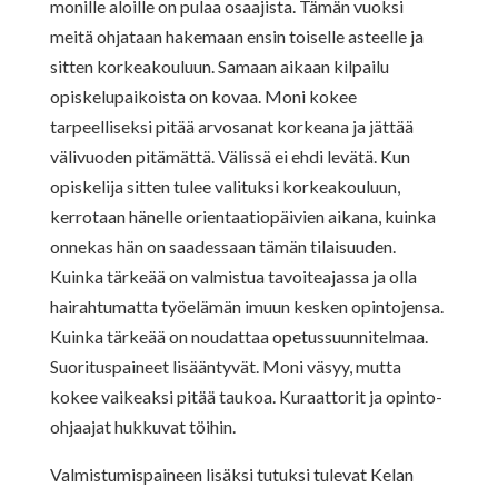
monille aloille on pulaa osaajista. Tämän vuoksi
meitä ohjataan hakemaan ensin toiselle asteelle ja
sitten korkeakouluun. Samaan aikaan kilpailu
opiskelupaikoista on kovaa. Moni kokee
tarpeelliseksi pitää arvosanat korkeana ja jättää
välivuoden pitämättä. Välissä ei ehdi levätä. Kun
opiskelija sitten tulee valituksi korkeakouluun,
kerrotaan hänelle orientaatiopäivien aikana, kuinka
onnekas hän on saadessaan tämän tilaisuuden.
Kuinka tärkeää on valmistua tavoiteajassa ja olla
hairahtumatta työelämän imuun kesken opintojensa.
Kuinka tärkeää on noudattaa opetussuunnitelmaa.
Suorituspaineet lisääntyvät. Moni väsyy, mutta
kokee vaikeaksi pitää taukoa. Kuraattorit ja opinto-
ohjaajat hukkuvat töihin.
Valmistumispaineen lisäksi tutuksi tulevat Kelan