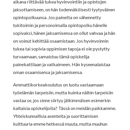
aikana riittävää tukea hyvinvointiin ja opintojen
jaksottamiseen, on hän todennäköisesti tyytyväinen
opintopolkuunsa. Jos painetta on vähennetty
tukitoimin ja personoimalla opintopolku hänelle
sopivaksi, hänen jaksamisensa on ollut vahvaa ja hän
on voinut kehittää osaamistaan. Jos hyvinvoinnin
tukea tai sopivia oppimisen tapoja ei ole pystytty
turvaamaan, samaistuu tämä opiskelija
painekattilaan ja vatkaimeen. Hän kyseenalaistaa
oman osaamisensa ja jaksamisensa.
Ammattikorkeakoulutus on luotu vastaamaan
työelämän tarpeisiin, mutta kuinka näihin tarpeisiin
vastaa se, jos sinne siirtyy jälkimmäisen esimerkin
kaltaisia opiskelijoita? Tässä on meidän paikkamme.
Yhteiskunnallisia asenteita ja suorittamisen
kulttuuria emme hetkessä muuta, mutta muuhun