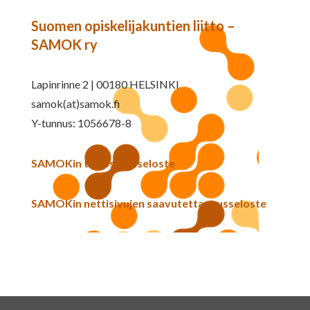
Suomen opiskelijakuntien liitto –
SAMOK ry
Lapinrinne 2 | 00180 HELSINKI
samok(at)samok.fi
Y-tunnus: 1056678-8
SAMOKin tietosuojaseloste
SAMOKin nettisivujen saavutettavuusseloste