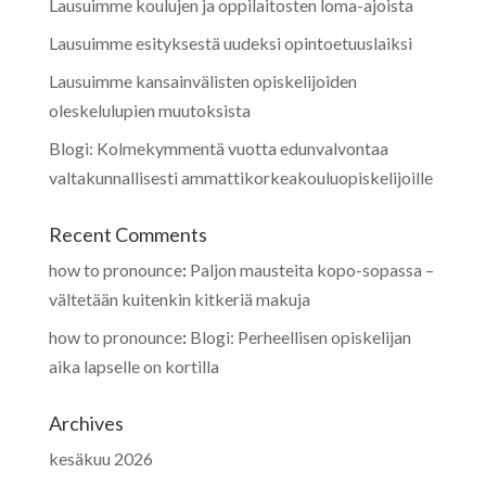
Lausuimme koulujen ja oppilaitosten loma-ajoista
Lausuimme esityksestä uudeksi opintoetuuslaiksi
Lausuimme kansainvälisten opiskelijoiden
oleskelulupien muutoksista
Blogi: Kolmekymmentä vuotta edunvalvontaa
valtakunnallisesti ammattikorkeakouluopiskelijoille
Recent Comments
how to pronounce
:
Paljon mausteita kopo-sopassa –
vältetään kuitenkin kitkeriä makuja
how to pronounce
:
Blogi: Perheellisen opiskelijan
aika lapselle on kortilla
Archives
kesäkuu 2026