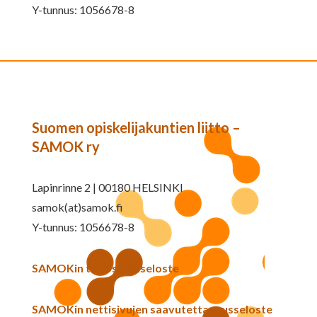
Y-tunnus: 1056678-8
Suomen opiskelijakuntien liitto –
SAMOK ry
Lapinrinne 2 | 00180 HELSINKI
samok(at)samok.fi
Y-tunnus: 1056678-8
SAMOKin tietosuojaseloste
SAMOKin nettisivujen saavutettavuusseloste