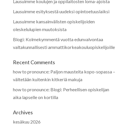
Lausuimme koulujen ja oppilaitosten loma-ajoista
Lausuimme esityksestä uudeksi opintoetuuslaiksi
Lausuimme kansainvälisten opiskelijoiden
oleskelulupien muutoksista
Blogi: Kolmekymmentä vuotta edunvalvontaa
valtakunnallisesti ammattikorkeakouluopiskelijoille
Recent Comments
how to pronounce
:
Paljon mausteita kopo-sopassa –
vältetään kuitenkin kitkeriä makuja
how to pronounce
:
Blogi: Perheellisen opiskelijan
aika lapselle on kortilla
Archives
kesäkuu 2026