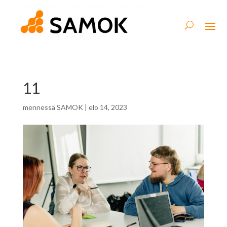
11
mennessä
SAMOK
|
elo 14, 2023