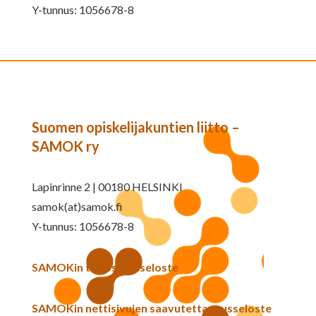
Y-tunnus: 1056678-8
Suomen opiskelijakuntien liitto –
SAMOK ry
Lapinrinne 2 | 00180 HELSINKI
samok(at)samok.fi
Y-tunnus: 1056678-8
SAMOKin tietosuojaseloste
SAMOKin nettisivujen saavutettavuusseloste