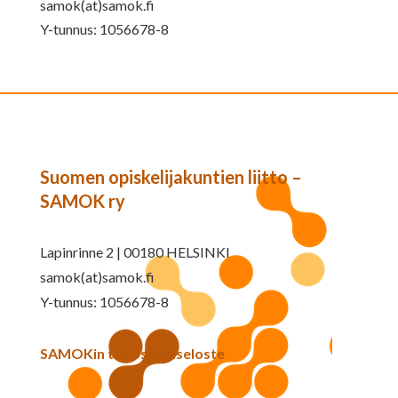
samok(at)samok.fi
Y-tunnus: 1056678-8
Suomen opiskelijakuntien liitto –
SAMOK ry
Lapinrinne 2 | 00180 HELSINKI
samok(at)samok.fi
Y-tunnus: 1056678-8
SAMOKin tietosuojaseloste