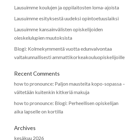
Lausuimme koulujen ja oppilaitosten loma-ajoista
Lausuimme esityksestä uudeksi opintoetuuslaiksi
Lausuimme kansainvälisten opiskelijoiden
oleskelulupien muutoksista
Blogi: Kolmekymmentä vuotta edunvalvontaa
valtakunnallisesti ammattikorkeakouluopiskelijoille
Recent Comments
how to pronounce
:
Paljon mausteita kopo-sopassa –
vältetään kuitenkin kitkeriä makuja
how to pronounce
:
Blogi: Perheellisen opiskelijan
aika lapselle on kortilla
Archives
kesäkuu 2026