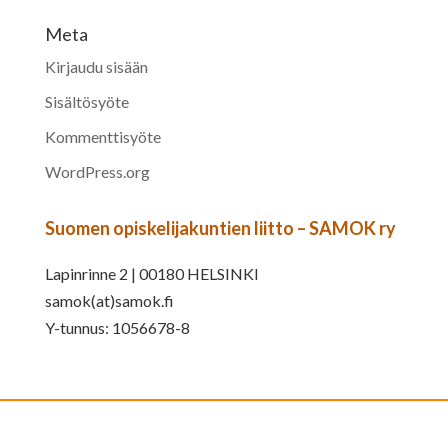
Meta
Kirjaudu sisään
Sisältösyöte
Kommenttisyöte
WordPress.org
Suomen opiskelijakuntien liitto – SAMOK ry
Lapinrinne 2 | 00180 HELSINKI
samok(at)samok.fi
Y-tunnus: 1056678-8