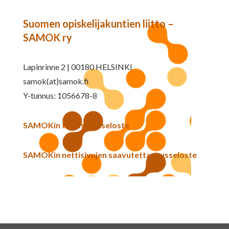
Suomen opiskelijakuntien liitto –
SAMOK ry
Lapinrinne 2 | 00180 HELSINKI
samok(at)samok.fi
Y-tunnus: 1056678-8
SAMOKin tietosuojaseloste
SAMOKin nettisivujen saavutettavuusseloste