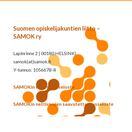
Suomen opiskelijakuntien liitto –
SAMOK ry
Lapinrinne 2 | 00180 HELSINKI
samok(at)samok.fi
Y-tunnus: 1056678-8
SAMOKin tietosuojaseloste
SAMOKin nettisivujen saavutettavuusseloste