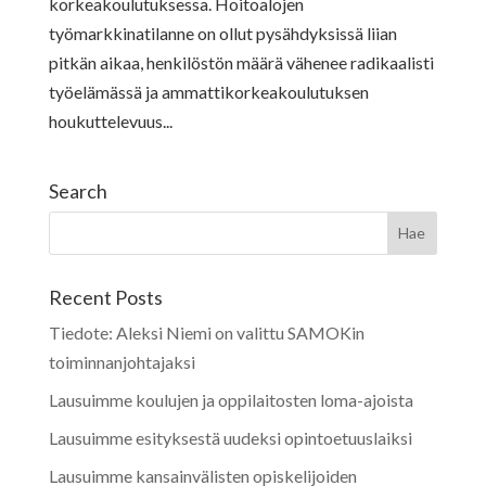
korkeakoulutuksessa. Hoitoalojen
työmarkkinatilanne on ollut pysähdyksissä liian
pitkän aikaa, henkilöstön määrä vähenee radikaalisti
työelämässä ja ammattikorkeakoulutuksen
houkuttelevuus...
Search
Recent Posts
Tiedote: Aleksi Niemi on valittu SAMOKin
toiminnanjohtajaksi
Lausuimme koulujen ja oppilaitosten loma-ajoista
Lausuimme esityksestä uudeksi opintoetuuslaiksi
Lausuimme kansainvälisten opiskelijoiden