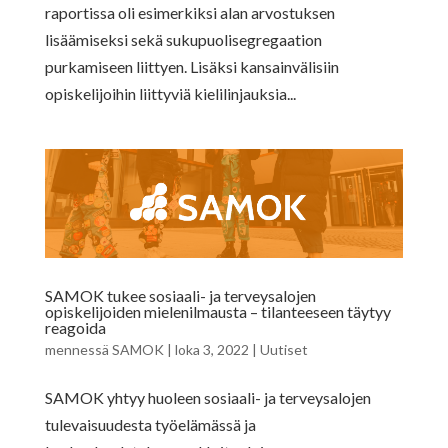
raportissa oli esimerkiksi alan arvostuksen
lisäämiseksi sekä sukupuolisegregaation
purkamiseen liittyen. Lisäksi kansainvälisiin
opiskelijoihin liittyviä kielilinjauksia...
SAMOK tukee sosiaali- ja terveysalojen
opiskelijoiden mielenilmausta – tilanteeseen täytyy
reagoida
mennessä
SAMOK
|
loka 3, 2022
|
Uutiset
SAMOK yhtyy huoleen sosiaali- ja terveysalojen
tulevaisuudesta työelämässä ja