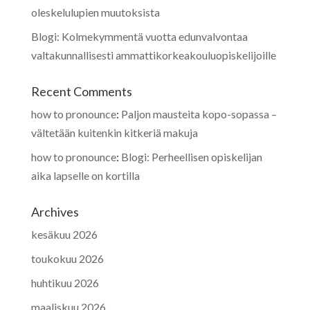
oleskelulupien muutoksista
Blogi: Kolmekymmentä vuotta edunvalvontaa
valtakunnallisesti ammattikorkeakouluopiskelijoille
Recent Comments
how to pronounce
:
Paljon mausteita kopo-sopassa –
vältetään kuitenkin kitkeriä makuja
how to pronounce
:
Blogi: Perheellisen opiskelijan
aika lapselle on kortilla
Archives
kesäkuu 2026
toukokuu 2026
huhtikuu 2026
maaliskuu 2026