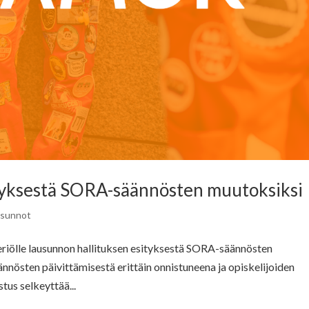
tyksestä SORA-säännösten muutoksiksi
usunnot
riölle lausunnon hallituksen esityksestä SORA-säännösten
östen päivittämisestä erittäin onnistuneena ja opiskelijoiden
tus selkeyttää...