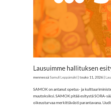
Lausuimme hallituksen esi
mennessä
Samuli Leppämäki
|
touko 11, 2026
|
La
SAMOK on antanut opetus- ja kulttuuriministe
muutoksiksi. SAMOK pitää esitystä SORA-säänn
oikeusturvaa merkittävästi parantavana. Uudis