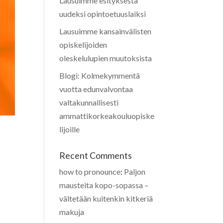
Lausuimme esityksestä
uudeksi opintoetuuslaiksi
Lausuimme kansainvälisten
opiskelijoiden
oleskelulupien muutoksista
Blogi: Kolmekymmentä
vuotta edunvalvontaa
valtakunnallisesti
ammattikorkeakouluopiske
lijoille
Recent Comments
how to pronounce
:
Paljon
mausteita kopo-sopassa –
vältetään kuitenkin kitkeriä
makuja