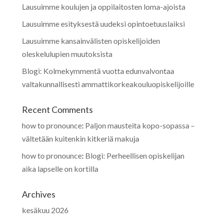
Lausuimme koulujen ja oppilaitosten loma-ajoista
Lausuimme esityksestä uudeksi opintoetuuslaiksi
Lausuimme kansainvälisten opiskelijoiden
oleskelulupien muutoksista
Blogi: Kolmekymmentä vuotta edunvalvontaa
valtakunnallisesti ammattikorkeakouluopiskelijoille
Recent Comments
how to pronounce
:
Paljon mausteita kopo-sopassa –
vältetään kuitenkin kitkeriä makuja
how to pronounce
:
Blogi: Perheellisen opiskelijan
aika lapselle on kortilla
Archives
kesäkuu 2026