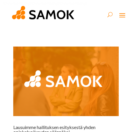
Lausuimme hallituksen esityksestä yhden
opiskeluoikeuden säännöksi