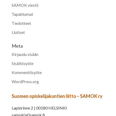
SAMOK viestii
Tapahtumat
Tiedotteet
Uutiset
Meta
Kirjaudu sisään
Sisältösyöte
Kommenttisyöte
WordPress.org
Suomen opiskelijakuntien liitto – SAMOK ry
Lapinrinne 2 | 00180 HELSINKI
samok(at)samok.fi