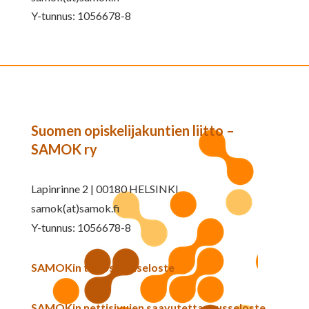
Y-tunnus: 1056678-8
Suomen opiskelijakuntien liitto –
SAMOK ry
Lapinrinne 2 | 00180 HELSINKI
samok(at)samok.fi
Y-tunnus: 1056678-8
SAMOKin tietosuojaseloste
SAMOKin nettisivujen saavutettavuusseloste