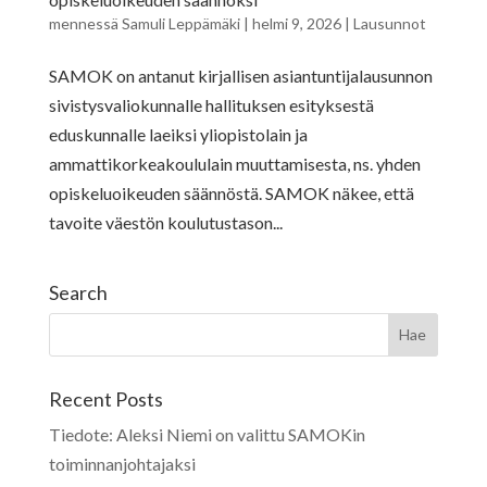
mennessä
Samuli Leppämäki
|
helmi 9, 2026
|
Lausunnot
SAMOK on antanut kirjallisen asiantuntijalausunnon
sivistysvaliokunnalle hallituksen esityksestä
eduskunnalle laeiksi yliopistolain ja
ammattikorkeakoululain muuttamisesta, ns. yhden
opiskeluoikeuden säännöstä. SAMOK näkee, että
tavoite väestön koulutustason...
Search
Recent Posts
Tiedote: Aleksi Niemi on valittu SAMOKin
toiminnanjohtajaksi