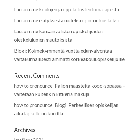
Lausuimme koulujen ja oppilaitosten loma-ajoista
Lausuimme esityksestä uudeksi opintoetuuslaiksi
Lausuimme kansainvälisten opiskelijoiden
oleskelulupien muutoksista
Blogi: Kolmekymmentä vuotta edunvalvontaa
valtakunnallisesti ammattikorkeakouluopiskelijoille
Recent Comments
how to pronounce
:
Paljon mausteita kopo-sopassa –
vältetään kuitenkin kitkeriä makuja
how to pronounce
:
Blogi: Perheellisen opiskelijan
aika lapselle on kortilla
Archives
kesäkuu 2026