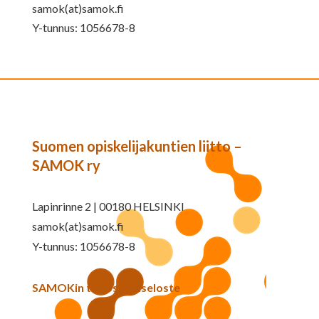
samok(at)samok.fi
Y-tunnus: 1056678-8
Suomen opiskelijakuntien liitto –
SAMOK ry
Lapinrinne 2 | 00180 HELSINKI
samok(at)samok.fi
Y-tunnus: 1056678-8
SAMOKin tietosuojaseloste