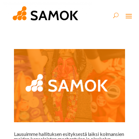
Lausuimme hallituksen esityksestä laiksi kolmansien
maiden kansalaisten maahantulon ja oleskelun