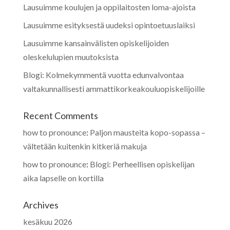
Lausuimme koulujen ja oppilaitosten loma-ajoista
Lausuimme esityksestä uudeksi opintoetuuslaiksi
Lausuimme kansainvälisten opiskelijoiden
oleskelulupien muutoksista
Blogi: Kolmekymmentä vuotta edunvalvontaa
valtakunnallisesti ammattikorkeakouluopiskelijoille
Recent Comments
how to pronounce
:
Paljon mausteita kopo-sopassa –
vältetään kuitenkin kitkeriä makuja
how to pronounce
:
Blogi: Perheellisen opiskelijan
aika lapselle on kortilla
Archives
kesäkuu 2026