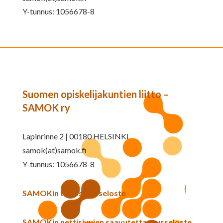
Y-tunnus: 1056678-8
Suomen opiskelijakuntien liitto –
SAMOK ry
Lapinrinne 2 | 00180 HELSINKI
samok(at)samok.fi
Y-tunnus: 1056678-8
SAMOKin tietosuojaseloste
SAMOKin nettisivujen saavutettavuusseloste