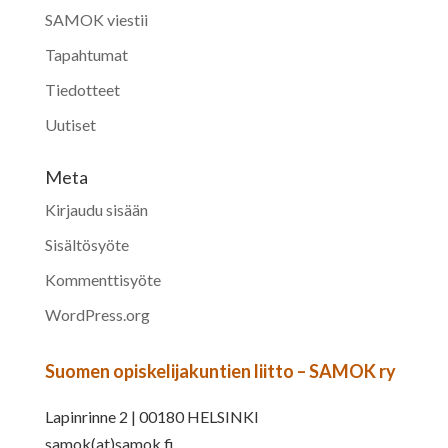
SAMOK viestii
Tapahtumat
Tiedotteet
Uutiset
Meta
Kirjaudu sisään
Sisältösyöte
Kommenttisyöte
WordPress.org
Suomen opiskelijakuntien liitto – SAMOK ry
Lapinrinne 2 | 00180 HELSINKI
samok(at)samok.fi