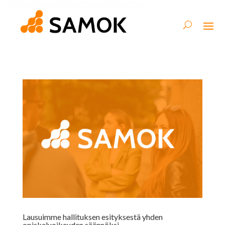
Lausuimme hallituksen esityksestä yhden
opiskeluoikeuden säännöksi