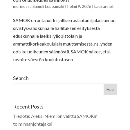
mennessä
Samuli Leppämäki
|
helmi 9, 2026
|
Lausunnot
SAMOK on antanut kirjallisen asiantuntijalausunnon
sivistysvaliokunnalle hallituksen esityksestä
eduskunnalle laeiksi yliopistolain ja
ammattikorkeakoululain muuttamisesta, ns. yhden
opiskeluoikeuden säännöstä. SAMOK näkee, että
tavoite väestön koulutustason...
Search
Recent Posts
Tiedote: Aleksi Niemi on valittu SAMOKin
toiminnanjohtajaksi