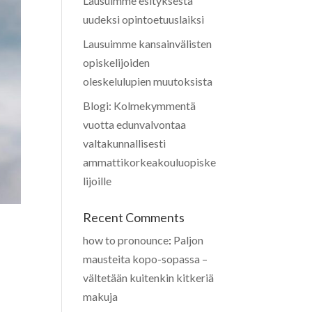
Lausuimme esityksestä
uudeksi opintoetuuslaiksi
Lausuimme kansainvälisten
opiskelijoiden
oleskelulupien muutoksista
Blogi: Kolmekymmentä
vuotta edunvalvontaa
valtakunnallisesti
ammattikorkeakouluopiske
lijoille
Recent Comments
how to pronounce
:
Paljon
mausteita kopo-sopassa –
vältetään kuitenkin kitkeriä
makuja