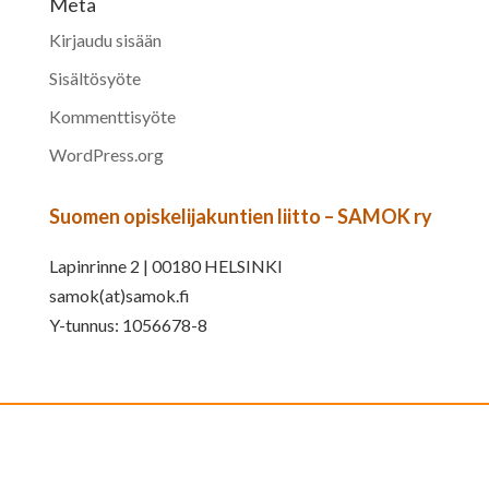
Meta
Kirjaudu sisään
Sisältösyöte
Kommenttisyöte
WordPress.org
Suomen opiskelijakuntien liitto – SAMOK ry
Lapinrinne 2 | 00180 HELSINKI
samok(at)samok.fi
Y-tunnus: 1056678-8