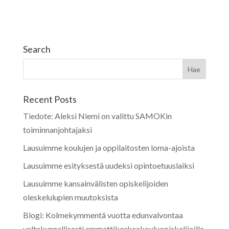
Search
Recent Posts
Tiedote: Aleksi Niemi on valittu SAMOKin
toiminnanjohtajaksi
Lausuimme koulujen ja oppilaitosten loma-ajoista
Lausuimme esityksestä uudeksi opintoetuuslaiksi
Lausuimme kansainvälisten opiskelijoiden
oleskelulupien muutoksista
Blogi: Kolmekymmentä vuotta edunvalvontaa
valtakunnallisesti ammattikorkeakouluopiskelijoille