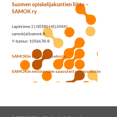
Suomen opiskelijakuntien liitto –
SAMOK ry
Lapinrinne 2 | 00180 HELSINKI
samok(at)samok.fi
Y-tunnus: 1056678-8
SAMOKin tietosuojaseloste
SAMOKin nettisivujen saavutettavuusseloste