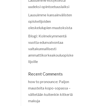
Lausuimme esityksestä
uudeksi opintoetuuslaiksi
Lausuimme kansainvälisten
opiskelijoiden
oleskelulupien muutoksista
Blogi: Kolmekymmentä
vuotta edunvalvontaa
valtakunnallisesti
ammattikorkeakouluopiske
lijoille
Recent Comments
how to pronounce
:
Paljon
mausteita kopo-sopassa –
vältetään kuitenkin kitkeriä
makuja