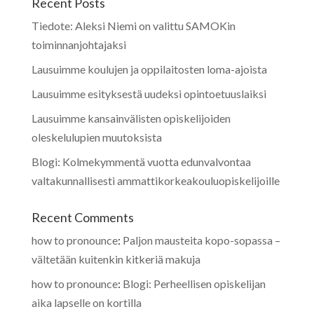
Recent Posts
Tiedote: Aleksi Niemi on valittu SAMOKin
toiminnanjohtajaksi
Lausuimme koulujen ja oppilaitosten loma-ajoista
Lausuimme esityksestä uudeksi opintoetuuslaiksi
Lausuimme kansainvälisten opiskelijoiden
oleskelulupien muutoksista
Blogi: Kolmekymmentä vuotta edunvalvontaa
valtakunnallisesti ammattikorkeakouluopiskelijoille
Recent Comments
how to pronounce
:
Paljon mausteita kopo-sopassa –
vältetään kuitenkin kitkeriä makuja
how to pronounce
:
Blogi: Perheellisen opiskelijan
aika lapselle on kortilla