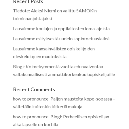
Recent Posts
Tiedote: Aleksi Niemi on valittu SAMOKin
toiminnanjohtajaksi
Lausuimme koulujen ja oppilaitosten loma-ajoista
Lausuimme esityksestä uudeksi opintoetuuslaiksi
Lausuimme kansainvälisten opiskelijoiden
oleskelulupien muutoksista
Blogi: Kolmekymmentä vuotta edunvalvontaa
valtakunnallisesti ammattikorkeakouluopiskelijoille
Recent Comments
how to pronounce
:
Paljon mausteita kopo-sopassa –
vältetään kuitenkin kitkeriä makuja
how to pronounce
:
Blogi: Perheellisen opiskelijan
aika lapselle on kortilla