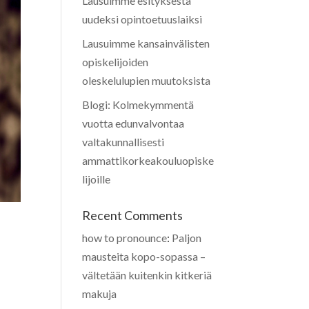
Lausuimme esityksestä
uudeksi opintoetuuslaiksi
Lausuimme kansainvälisten
opiskelijoiden
oleskelulupien muutoksista
Blogi: Kolmekymmentä
vuotta edunvalvontaa
valtakunnallisesti
ammattikorkeakouluopiske
lijoille
Recent Comments
how to pronounce
:
Paljon
mausteita kopo-sopassa –
vältetään kuitenkin kitkeriä
makuja