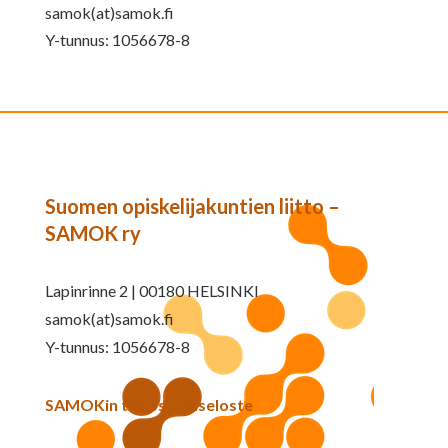
samok(at)samok.fi
Y-tunnus: 1056678-8
Suomen opiskelijakuntien liitto –
SAMOK ry
Lapinrinne 2 | 00180 HELSINKI
samok(at)samok.fi
Y-tunnus: 1056678-8
SAMOKin tietosuojaseloste