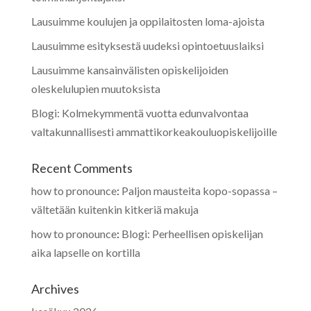
Lausuimme koulujen ja oppilaitosten loma-ajoista
Lausuimme esityksestä uudeksi opintoetuuslaiksi
Lausuimme kansainvälisten opiskelijoiden
oleskelulupien muutoksista
Blogi: Kolmekymmentä vuotta edunvalvontaa
valtakunnallisesti ammattikorkeakouluopiskelijoille
Recent Comments
how to pronounce
:
Paljon mausteita kopo-sopassa –
vältetään kuitenkin kitkeriä makuja
how to pronounce
:
Blogi: Perheellisen opiskelijan
aika lapselle on kortilla
Archives